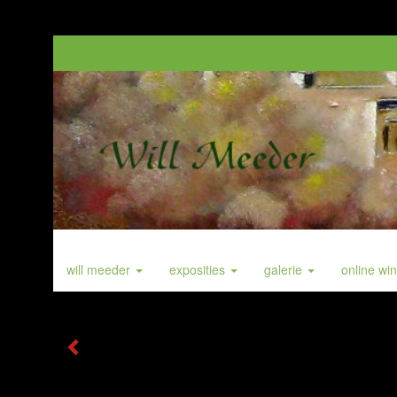
will meeder
exposities
galerie
online wi