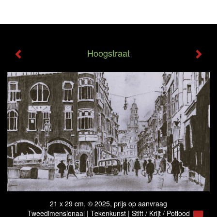
Will Meeder - Hoogstraat
Tog
navi
Hoogstraat
21 x 29 cm, © 2025, prijs op aanvraag
Tweedimensionaal | Tekenkunst | Stift / Krijt / Potlood