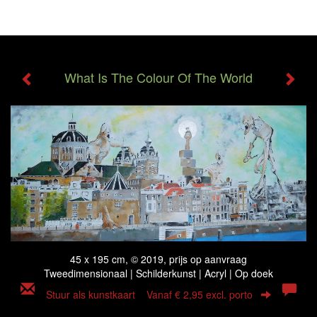
Will Meeder - What Is The Colour Of The World
Tog
navi
What Is The Colour Of The World
45 x 195 cm, © 2019, prijs op aanvraag
Tweedimensionaal | Schilderkunst | Acryl | Op doek
Stuur als kunstkaart
Vanaf € 2,95 excl. porto